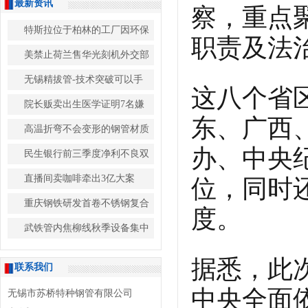
最新资讯
察，重点
特斯拉位于柏林的工厂因环保
职责及法
美禁止荷兰售华光刻机外交部
无锡精拔管-技术突破可以手
这八个省
院长贩卖出生医学证明7名嫌
东、广西
高温折弯不会变形的钢管材质
办、中央
民生银行前三季度净利不良双
直播间卖咖啡牵出3亿大案
位，同时
重庆钢铁研发首卷不锈钢复合
度。
武铁管内焦柳线秋季设备集中
据悉，此
联系我们
中央全面
无锡市苏桥特种钢管有限公司