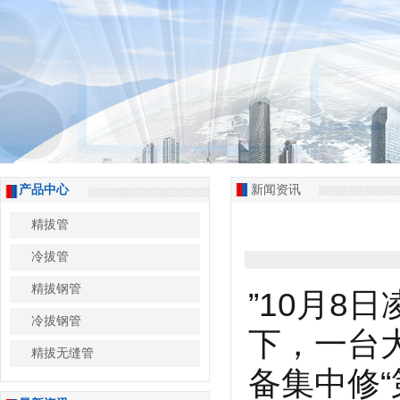
产品中心
新闻资讯
精拔管
冷拔管
精拔钢管
”10月
冷拔钢管
下，一台
精拔无缝管
备集中修“