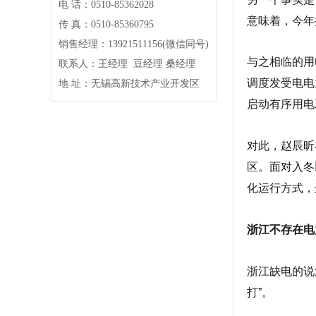
电 话：0510-85362028
意味着，今年
传 真：0510-85360795
销售经理：13921511156(微信同号)
与之相临的用
联系人：王经理 豆经理 桑经理
调度发受电电
地 址：无锡高新技术产业开发区
启动有序用电
对此，赵辰昕
区。面对入冬
化运行方式，
浙江不存在电
浙江缺电的说
打”。