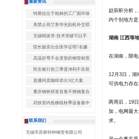
最新资讯
赵辰昕分析，
特斯拉位于柏林的工厂因环保
内个别地方是
美禁止荷兰售华光刻机外交部
无锡精拔管-技术突破可以手
湖南 江西等
院长贩卖出生医学证明7名嫌
在湖南，限电
高温折弯不会变形的钢管材质
民生银行前三季度净利不良双
12月3日，
直播间卖咖啡牵出3亿大案
可供电力存在3
重庆钢铁研发首卷不锈钢复合
两周后，19
武铁管内焦柳线秋季设备集中
加，电网最大
求。
联系我们
无锡市苏桥特种钢管有限公司
另一个事实是