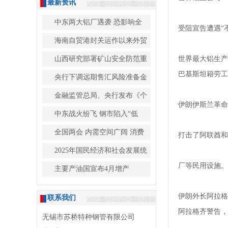
最新资讯
中东两大铝厂遇袭 恐影响全
受阻宣告遭遇“
海南自贸港封关运作以来外贸
山西研究部署矿山安全防范重
世界最大铝生产
巴基斯坦籍劳工
央行下调远期售汇风险准备金
金融监管总局、央行发布《个
伊朗伊斯兰革命
中东战火纷飞 钢市陷入“低
全国两会 内需空间广阔 消费
打击了阿联酋和
2025年国民经济和社会发展统
厂等民用设施。
主要产油国宣布4月增产
伊朗外长阿拉格
联系我们
阿拉格齐警告，
无锡市苏桥特种钢管有限公司