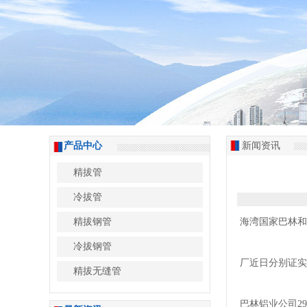
产品中心
新闻资讯
精拔管
冷拔管
精拔钢管
海湾国家巴林和
冷拔钢管
厂近日分别证实
精拔无缝管
巴林铝业公司2