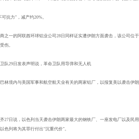
不可抗力”，减产约20%。
商之一的阿联酋环球铝业公司28日同样证实遭伊朗方面袭击，该公司位
受伤。
卫队29日发表声明说，革命卫队用导弹和无人机
巴林境内与美国军事和航空航天业有关的两家铝厂，以报复美以袭击伊朗
齐27日说，以色列当天袭击伊朗两家最大的钢铁厂、一座发电厂以及民
以色列将为其罪行付出“沉重代价”。