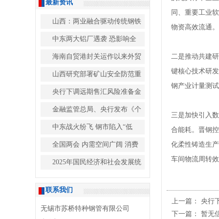
最新资讯
同、重要工业软
山西：两业融合驱动传统钢铁
物资高效流通。
中东两大铝厂遇袭 恐影响全
海南自贸港封关运作以来外贸
二是推动共建研
键核心技术研发
山西研究部署矿山安全防范重
钢产业计量测试
央行下调远期售汇风险准备金
金融监管总局、央行发布《个
三是加快引入数
中东战火纷飞 钢市陷入“低
合能耗。晋钢控
全国两会 内需空间广阔 消费
化柔性铸造生产
车间物流周转效
2025年国民经济和社会发展统
联系我们
上一篇：
央行
无锡市苏桥特种钢管有限公司
下一篇： 暂无