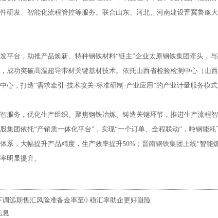
件研发、智能化流程管控等服务。联合山东、河北、河南建设晋冀鲁豫大
发平台，助推产品焕新。特种钢铁材料“链主”企业太原钢铁集团牵头，
，成功突破高温超导带材关键基材技术。依托山西省检验检测中心（山西
中心，打造“需求牵引-技术攻关-标准研制-产业应用”的产业计量服务模式
智服务，优化生产组织。聚焦钢铁冶炼、铸造关键环节，推进生产流程智
股集团依托“产销质一体化平台”，实现“一个订单、全程联动”，吨钢能
体系，大幅提升产品精度，生产效率提升50%；晋南钢铁集团上线“智能
率明显提升。
下调远期售汇风险准备金率至0 稳汇率助企更好避险
信息